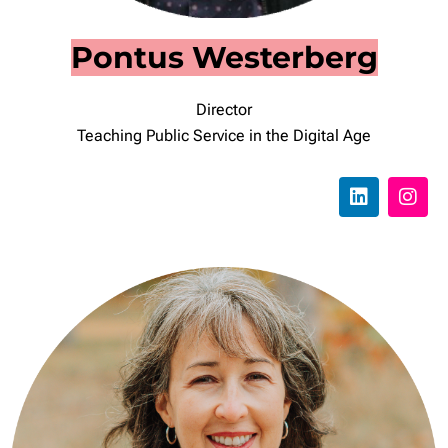
Pontus Westerberg
Director
Teaching Public Service in the Digital Age
L
I
i
n
n
s
k
t
e
a
d
g
i
r
n
a
m