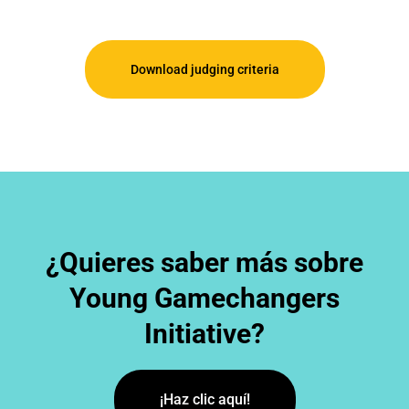
n
s
k
t
e
a
d
g
Download judging criteria
i
r
n
a
m
¿Quieres saber más sobre
Young Gamechangers
Initiative?
¡Haz clic aquí!