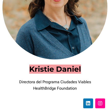
Kristie Daniel
Directora del Programa Ciudades Viables
HealthBridge Foundation
L
I
i
n