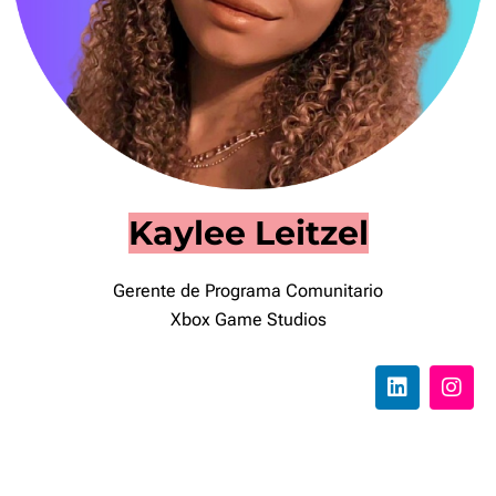
Kaylee Leitzel
Gerente de Programa Comunitario
Xbox Game Studios
L
I
i
n
n
s
k
t
e
a
d
g