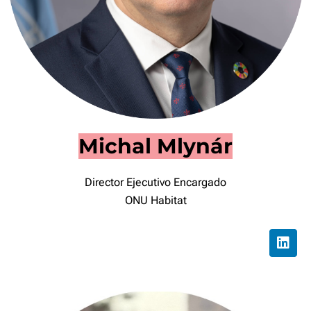
Michal Mlynár
Director Ejecutivo Encargado
ONU Habitat
L
i
n
k
e
d